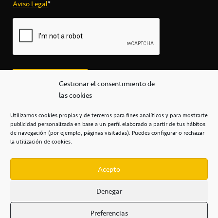
Aviso Legal
*
Gestionar el consentimiento de
las cookies
Utilizamos cookies propias y de terceros para fines analíticos y para mostrarte
publicidad personalizada en base a un perfil elaborado a partir de tus hábitos
secretaria@cbcanarias.es
de navegación (por ejemplo, páginas visitadas). Puedes configurar o rechazar
+34 922 253 684
+34 922 315 909
la utilización de cookies.
C/Mercedes, s/n, Pabellón Insular de Tenerife Santiago Martín
Casa del Deporte / 38108 – La Laguna
Acepto
Denegar
POLÍTICA DE PRIVACIDAD
/
POLÍTICA DE COOKIES
/
Preferencias
AVISO LEGAL
/
CONDICIONES