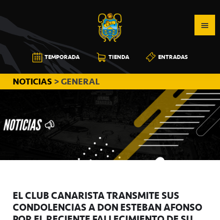
Saltar
Saltar
Saltar
a
al
a
la
contenido
la
navegación
principal
barra
CB
TEMPORADA
TIENDA
ENTRADAS
principal
lateral
CANARIAS
principal
NOTICIAS
> GENERAL
EL CLUB CANARISTA TRANSMITE SUS
CONDOLENCIAS A DON ESTEBAN AFONSO
POR EL RECIENTE FALLECIMIENTO DE SU