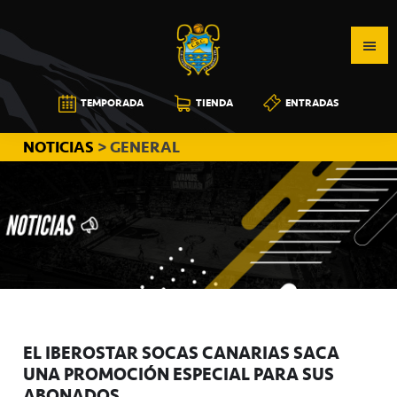
Saltar
Saltar
Saltar
a
al
a
la
contenido
la
navegación
principal
barra
CB
TEMPORADA
TIENDA
ENTRADAS
principal
lateral
CANARIAS
principal
NOTICIAS
> GENERAL
EL IBEROSTAR SOCAS CANARIAS SACA
UNA PROMOCIÓN ESPECIAL PARA SUS
ABONADOS