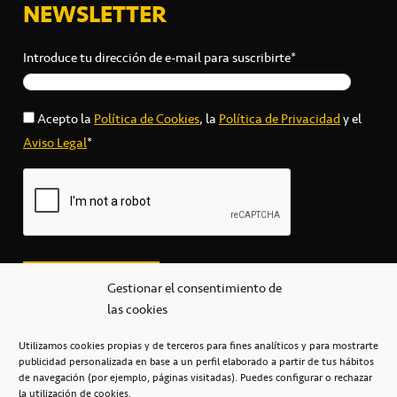
NEWSLETTER
Introduce tu dirección de e-mail para suscribirte*
Acepto la
Política de Cookies
, la
Política de Privacidad
y el
Aviso Legal
*
Gestionar el consentimiento de
las cookies
Utilizamos cookies propias y de terceros para fines analíticos y para mostrarte
publicidad personalizada en base a un perfil elaborado a partir de tus hábitos
secretaria@cbcanarias.es
de navegación (por ejemplo, páginas visitadas). Puedes configurar o rechazar
+34 922 253 684
+34 922 315 909
la utilización de cookies.