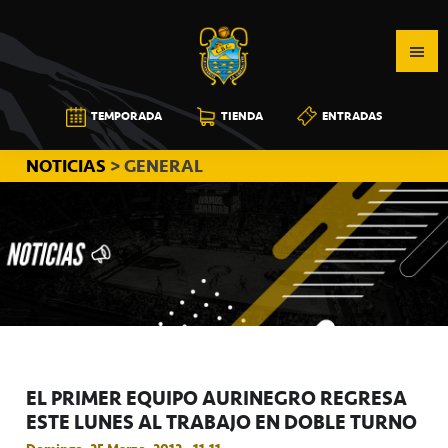
Saltar
Saltar
Saltar
a
al
a
la
contenido
la
navegación
principal
barra
CB
TEMPORADA
TIENDA
ENTRADAS
principal
lateral
CANARIAS
principal
NOTICIAS
> GENERAL
EL PRIMER EQUIPO AURINEGRO REGRESA
ESTE LUNES AL TRABAJO EN DOBLE TURNO