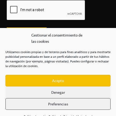
Gestionar el consentimiento de
las cookies
Utilizamos cookies propias y de terceros para fines analíticos y para mostrarte
publicidad personalizada en base a un perfil elaborado a partir de tus hábitos
secretaria@cbcanarias.es
de navegación (por ejemplo, páginas visitadas). Puedes configurar o rechazar
+34 922 253 684
+34 922 315 909
la utilización de cookies.
C/Mercedes, s/n, Pabellón Insular de Tenerife Santiago Martín
Casa del Deporte / 38108 – La Laguna
Acepto
Denegar
POLÍTICA DE PRIVACIDAD
/
POLÍTICA DE COOKIES
/
Preferencias
AVISO LEGAL
/
CONDICIONES
COMERCIALES
/
ACCESIBILIDAD