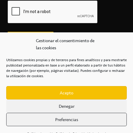
Gestionar el consentimiento de
las cookies
Utilizamos cookies propias y de terceros para fines analíticos y para mostrarte
publicidad personalizada en base a un perfil elaborado a partir de tus hábitos
secretaria@cbcanarias.es
de navegación (por ejemplo, páginas visitadas). Puedes configurar o rechazar
+34 922 253 684
+34 922 315 909
la utilización de cookies.
C/Mercedes, s/n, Pabellón Insular de Tenerife Santiago Martín
Casa del Deporte / 38108 – La Laguna
Acepto
Denegar
POLÍTICA DE PRIVACIDAD
/
POLÍTICA DE COOKIES
/
Preferencias
AVISO LEGAL
/
CONDICIONES
COMERCIALES
/
ACCESIBILIDAD