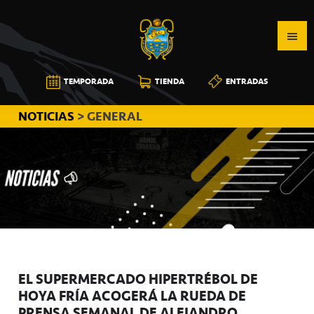
Saltar
Saltar
Saltar
a
al
a
la
contenido
la
navegación
principal
barra
CB
TEMPORADA
TIENDA
ENTRADAS
principal
lateral
CANARIAS
principal
NOTICIAS
> GENERAL
EL SUPERMERCADO HIPERTRÉBOL DE
HOYA FRÍA ACOGERÁ LA RUEDA DE
PRENSA SEMANAL DE ALEJANDRO