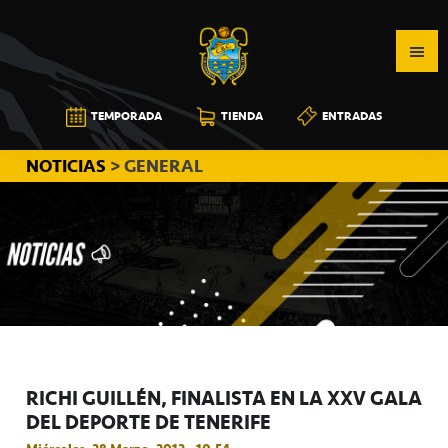
Saltar
Saltar
Saltar
a
al
a
la
contenido
la
navegación
principal
barra
CB
TEMPORADA
TIENDA
ENTRADAS
principal
lateral
CANARIAS
principal
NOTICIAS
> GENERAL
RICHI GUILLÉN, FINALISTA EN LA XXV GALA
DEL DEPORTE DE TENERIFE