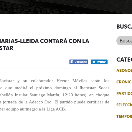
BUSC
Buscar.
NARIAS-LLEIDA CONTARÁ CON LA
STAR
CATE
ABONO
vistar y su colaborador Héctor Móviles serán los
CRÓNIC
ntro que medirá el próximo domingo al Iberostar Socas
PARTID
abellón Insular Santiago Martín, 12:20 horas), en choque
a jornada de la Adecco Oro. El partido puede certificar de
SELECCI
mer equipo aurinegro a la Liga ACB.
TEMPO