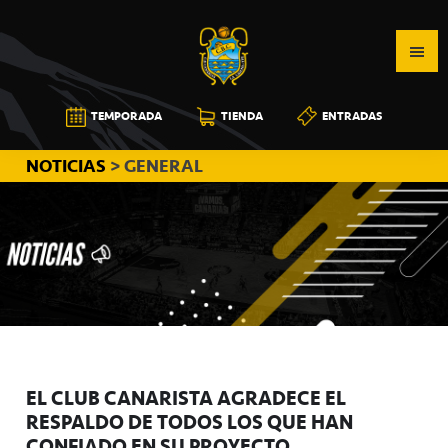
Saltar
Saltar
Saltar
a
al
a
la
contenido
la
navegación
principal
barra
CB
TEMPORADA
TIENDA
ENTRADAS
principal
lateral
CANARIAS
principal
NOTICIAS
> GENERAL
EL CLUB CANARISTA AGRADECE EL
RESPALDO DE TODOS LOS QUE HAN
CONFIADO EN SU PROYECTO