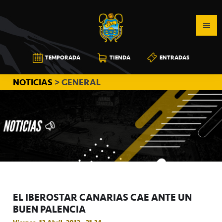
Saltar
Saltar
Saltar
a
al
a
la
contenido
la
navegación
principal
barra
CB
TEMPORADA
TIENDA
ENTRADAS
principal
lateral
CANARIAS
principal
NOTICIAS
> GENERAL
EL IBEROSTAR CANARIAS CAE ANTE UN
BUEN PALENCIA