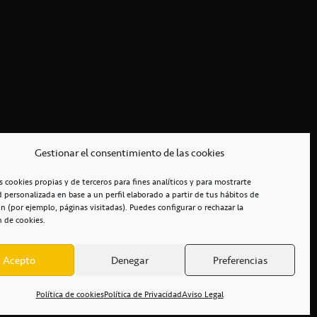
Gestionar el consentimiento de las cookies
s cookies propias y de terceros para fines analíticos y para mostrarte
d personalizada en base a un perfil elaborado a partir de tus hábitos de
n (por ejemplo, páginas visitadas). Puedes configurar o rechazar la
n de cookies.
Acepto
Denegar
Preferencias
RCIALES
/
ACCESIBILIDAD
Política de cookies
Política de Privacidad
Aviso Legal