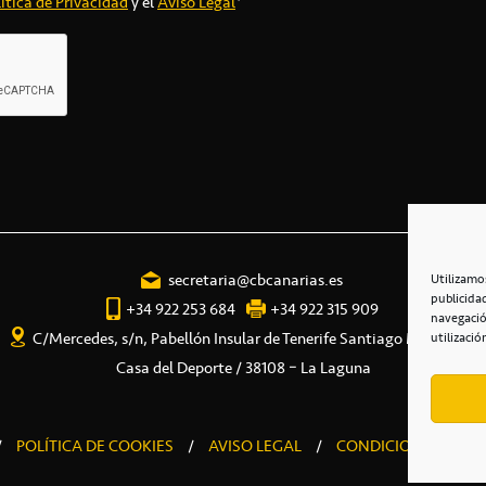
ítica de Privacidad
y el
Aviso Legal
*
secretaria@cbcanarias.es
Utilizamo
publicida
+34 922 253 684
+34 922 315 909
navegació
C/Mercedes, s/n, Pabellón Insular de Tenerife Santiago Martín
utilizació
Casa del Deporte / 38108 – La Laguna
/
POLÍTICA DE COOKIES
/
AVISO LEGAL
/
CONDICIONES COME