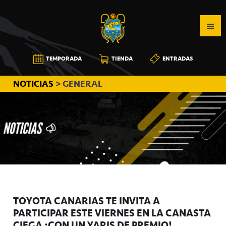
Saltar
Saltar
Saltar
a
al
a
la
contenido
la
navegación
principal
barra
CB
TEMPORADA
TIENDA
ENTRADAS
principal
lateral
CANARIAS
principal
NOTICIAS
> GENERAL
TOYOTA CANARIAS TE INVITA A
PARTICIPAR ESTE VIERNES EN LA CANASTA
CIEGA ¡CON UN YARIS DE PREMIO!