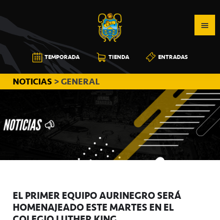
Saltar
Saltar
Saltar
a
al
a
la
contenido
la
navegación
principal
barra
CB
TEMPORADA
TIENDA
ENTRADAS
principal
lateral
CANARIAS
principal
NOTICIAS
> GENERAL
EL PRIMER EQUIPO AURINEGRO SERÁ
HOMENAJEADO ESTE MARTES EN EL
COLEGIO LUTHER KING