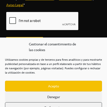
Aviso Legal
*
Gestionar el consentimiento de
las cookies
Utilizamos cookies propias y de terceros para fines analíticos y para mostrarte
publicidad personalizada en base a un perfil elaborado a partir de tus hábitos
secretaria@cbcanarias.es
de navegación (por ejemplo, páginas visitadas). Puedes configurar o rechazar
+34 922 253 684
+34 922 315 909
la utilización de cookies.
C/Mercedes, s/n, Pabellón Insular de Tenerife Santiago Martín
Casa del Deporte / 38108 – La Laguna
Acepto
Denegar
POLÍTICA DE PRIVACIDAD
/
POLÍTICA DE COOKIES
/