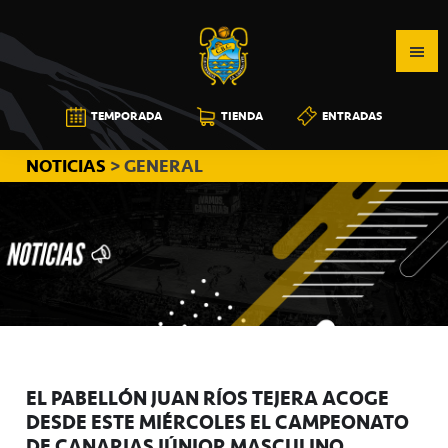
Saltar
Saltar
Saltar
a
al
a
la
contenido
la
navegación
principal
barra
CB
TEMPORADA
TIENDA
ENTRADAS
principal
lateral
CANARIAS
principal
NOTICIAS
> GENERAL
EL PABELLÓN JUAN RÍOS TEJERA ACOGE
DESDE ESTE MIÉRCOLES EL CAMPEONATO
DE CANARIAS JÚNIOR MASCULINO