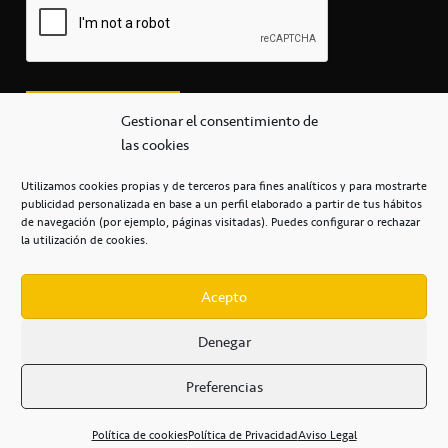
Gestionar el consentimiento de
las cookies
Utilizamos cookies propias y de terceros para fines analíticos y para mostrarte
publicidad personalizada en base a un perfil elaborado a partir de tus hábitos
secretaria@cbcanarias.es
de navegación (por ejemplo, páginas visitadas). Puedes configurar o rechazar
+34 922 253 684
+34 922 315 909
la utilización de cookies.
C/Mercedes, s/n, Pabellón Insular de Tenerife Santiago Martín
Casa del Deporte / 38108 – La Laguna
Acepto
Denegar
POLÍTICA DE PRIVACIDAD
/
POLÍTICA DE COOKIES
/
Preferencias
AVISO LEGAL
/
CONDICIONES
COMERCIALES
/
ACCESIBILIDAD
Política de cookies
Política de Privacidad
Aviso Legal