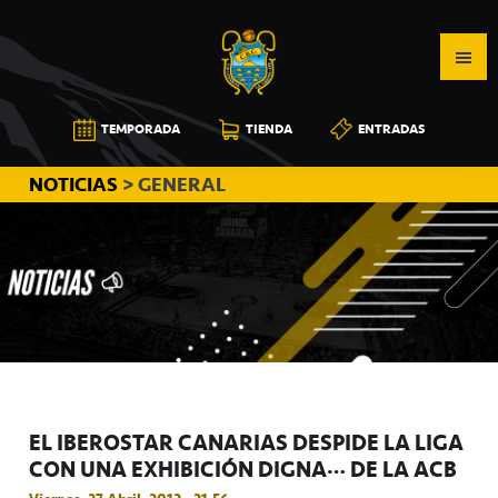
Saltar
Saltar
Saltar
a
al
a
la
contenido
la
navegación
principal
barra
CB
TEMPORADA
TIENDA
ENTRADAS
principal
lateral
CANARIAS
principal
NOTICIAS
> GENERAL
EL IBEROSTAR CANARIAS DESPIDE LA LIGA
CON UNA EXHIBICIÓN DIGNA… DE LA ACB