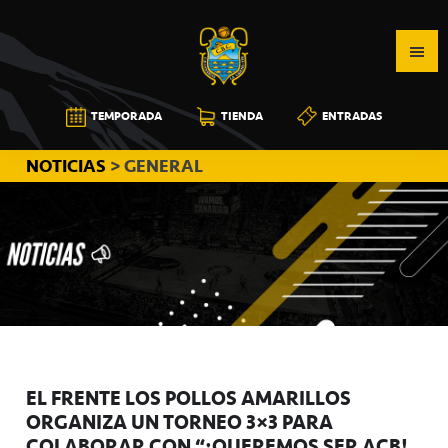
Saltar
Saltar
Saltar
a
al
a
la
contenido
la
navegación
principal
barra
CB
TEMPORADA
TIENDA
ENTRADAS
principal
lateral
CANARIAS
principal
NOTICIAS
> GENERAL
EL FRENTE LOS POLLOS AMARILLOS
ORGANIZA UN TORNEO 3×3 PARA
COLABORAR CON “¡QUEREMOS SER ACB!”