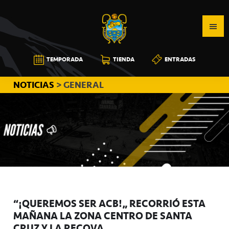
Saltar
Saltar
Saltar
a
al
a
la
contenido
la
navegación
principal
barra
CB
TEMPORADA
TIENDA
ENTRADAS
principal
lateral
CANARIAS
principal
NOTICIAS
> GENERAL
“¡QUEREMOS SER ACB!” RECORRIÓ ESTA
MAÑANA LA ZONA CENTRO DE SANTA
CRUZ Y LA RECOVA