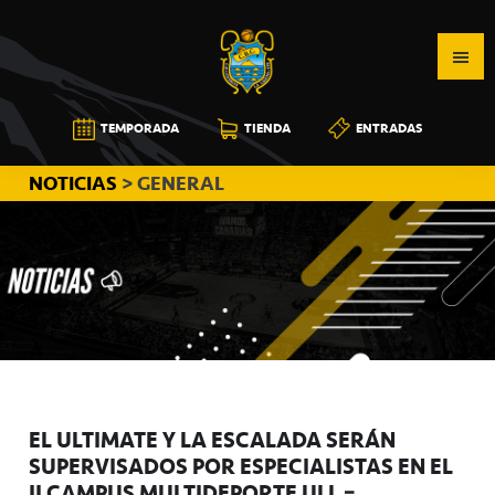
Saltar
Saltar
Saltar
a
al
a
la
contenido
la
navegación
principal
barra
CB
TEMPORADA
TIENDA
ENTRADAS
principal
lateral
CANARIAS
principal
NOTICIAS
> GENERAL
EL ULTIMATE Y LA ESCALADA SERÁN
SUPERVISADOS POR ESPECIALISTAS EN EL
II CAMPUS MULTIDEPORTE ULL –