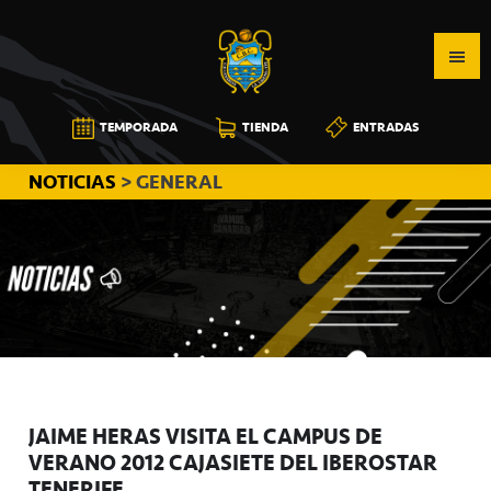
Saltar
Saltar
Saltar
a
al
a
la
contenido
la
navegación
principal
barra
CB
TEMPORADA
TIENDA
ENTRADAS
principal
lateral
CANARIAS
principal
NOTICIAS
> GENERAL
JAIME HERAS VISITA EL CAMPUS DE
VERANO 2012 CAJASIETE DEL IBEROSTAR
TENERIFE