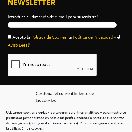
NEWSLETTER
Introduce tu dirección de e-mail para suscribirte*
Acepto la
Política de Cookies
, la
Política de Privacidad
y el
Aviso Legal
*
Gestionar el consentimiento de
las cookies
Utilizamos cookies propias y de terceros para fines analíticos y para mostrarte
publicidad personalizada en base a un perfil elaborado a partir de tus hábitos
secretaria@cbcanarias.es
de navegación (por ejemplo, páginas visitadas). Puedes configurar o rechazar
+34 922 253 684
+34 922 315 909
la utilización de cookies.