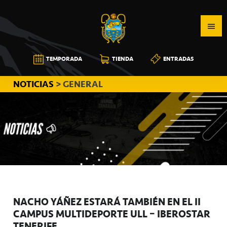
Saltar
Saltar
Saltar
a
al
a
la
contenido
la
navegación
principal
barra
CB
TEMPORADA
TIENDA
ENTRADAS
principal
lateral
CANARIAS
principal
NOTICIAS
> GENERAL
NACHO YÁÑEZ ESTARÁ TAMBIÉN EN EL II
CAMPUS MULTIDEPORTE ULL – IBEROSTAR
TENERIFE