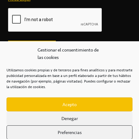
Gestionar el consentimiento de
las cookies
Utilizamos cookies propias y de terceros para fines analíticos y para mostrarte
publicidad personalizada en base a un perfil elaborado a partir de tus hábitos
secretaria@cbcanarias.es
de navegación (por ejemplo, páginas visitadas). Puedes configurar o rechazar
+34 922 253 684
+34 922 315 909
la utilización de cookies.
C/Mercedes, s/n, Pabellón Insular de Tenerife Santiago Martín
Casa del Deporte / 38108 – La Laguna
Acepto
Denegar
POLÍTICA DE PRIVACIDAD
/
POLÍTICA DE COOKIES
/
Preferencias
AVISO LEGAL
/
CONDICIONES