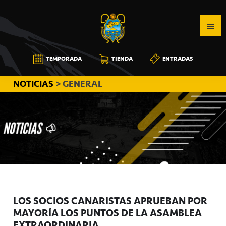
Saltar
Saltar
Saltar
a
al
a
la
contenido
la
navegación
principal
barra
CB
TEMPORADA
TIENDA
ENTRADAS
principal
lateral
CANARIAS
principal
NOTICIAS
> GENERAL
LOS SOCIOS CANARISTAS APRUEBAN POR
MAYORÍA LOS PUNTOS DE LA ASAMBLEA
EXTRAORDINARIA