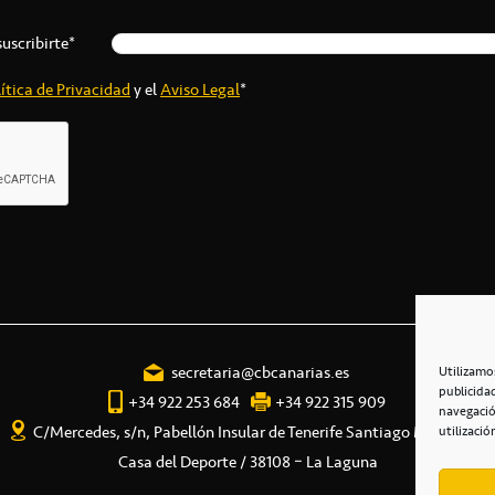
suscribirte*
ítica de Privacidad
y el
Aviso Legal
*
secretaria@cbcanarias.es
Utilizamo
publicida
+34 922 253 684
+34 922 315 909
navegació
C/Mercedes, s/n, Pabellón Insular de Tenerife Santiago Martín
utilizació
Casa del Deporte / 38108 – La Laguna