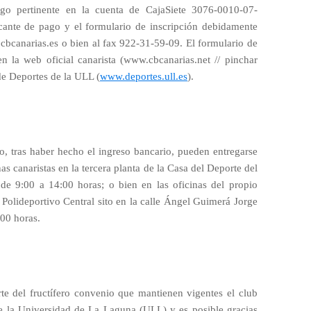
go pertinente en la cuenta de CajaSiete 3076-0010-07-
cante de pago y el formulario de inscripción debidamente
cbcanarias.es o bien al fax 922-31-59-09. El formulario de
en la web oficial canarista (www.cbcanarias.net // pinchar
de Deportes de la ULL (
www.deportes.ull.es
).
go, tras haber hecho el ingreso bancario, pueden entregarse
as canaristas en la tercera planta de la Casa del Deporte del
de 9:00 a 14:00 horas; o bien en las oficinas del propio
 Polideportivo Central sito en la calle Ángel Guimerá Jorge
:00 horas.
te del fructífero convenio que mantienen vigentes el club
de la Universidad de La Laguna (ULL) y es posible gracias