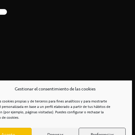
Gestionar el consentimiento de las cookies
s cookies propias y de terceros para fines analíticos y para mostrarte
d personalizada en base a un perfil elaborado a partir de tus hábitos de
n (por ejemplo, páginas visitadas). Puedes configurar o rechazar la
n de cookies.
Acepto
Denegar
Preferencias