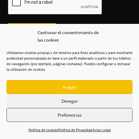
Gestionar el consentimiento de
las cookies
Utilizamos cookies propias y de terceros para fines analíticos y para mostrarte
publicidad personalizada en base a un perfil elaborado a partir de tus hábitos
secretaria@cbcanarias.es
de navegación (por ejemplo, páginas visitadas). Puedes configurar o rechazar
+34 922 253 684
+34 922 315 909
la utilización de cookies.
C/Mercedes, s/n, Pabellón Insular de Tenerife Santiago Martín
Casa del Deporte / 38108 – La Laguna
Acepto
Denegar
POLÍTICA DE PRIVACIDAD
/
POLÍTICA DE COOKIES
/
Preferencias
AVISO LEGAL
/
CONDICIONES
COMERCIALES
/
ACCESIBILIDAD
Política de cookies
Política de Privacidad
Aviso Legal