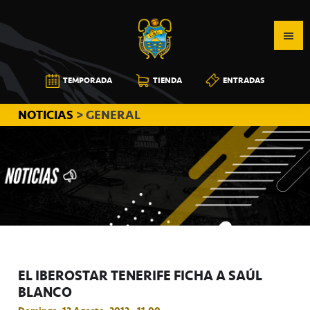
Saltar
Saltar
Saltar
a
al
a
la
contenido
la
navegación
principal
barra
CB
TEMPORADA
TIENDA
ENTRADAS
principal
lateral
CANARIAS
principal
NOTICIAS
> GENERAL
EL IBEROSTAR TENERIFE FICHA A SAÚL
BLANCO