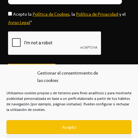
Acepto la
Política de Cookies
, la
Política de Privacidad
y el
Aviso Legal
*
Gestionar el consentimiento de
las cookies
Utilizamos cookies propias y de terceros para fines analíticos y para mostrarte
publicidad personalizada en base a un perfil elaborado a partir de tus hábitos
secretaria@cbcanarias.es
de navegación (por ejemplo, páginas visitadas). Puedes configurar o rechazar
+34 922 253 684
+34 922 315 909
la utilización de cookies.
C/Mercedes, s/n, Pabellón Insular de Tenerife Santiago Martín
Casa del Deporte / 38108 – La Laguna
Acepto