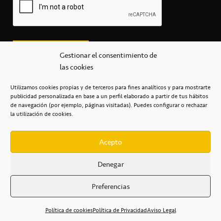
Gestionar el consentimiento de
las cookies
Utilizamos cookies propias y de terceros para fines analíticos y para mostrarte
publicidad personalizada en base a un perfil elaborado a partir de tus hábitos
secretaria@cbcanarias.es
de navegación (por ejemplo, páginas visitadas). Puedes configurar o rechazar
+34 922 253 684
+34 922 315 909
la utilización de cookies.
C/Mercedes, s/n, Pabellón Insular de Tenerife Santiago Martín
Casa del Deporte / 38108 – La Laguna
Acepto
Denegar
POLÍTICA DE PRIVACIDAD
/
POLÍTICA DE COOKIES
/
Preferencias
AVISO LEGAL
/
CONDICIONES
COMERCIALES
/
ACCESIBILIDAD
Política de cookies
Política de Privacidad
Aviso Legal