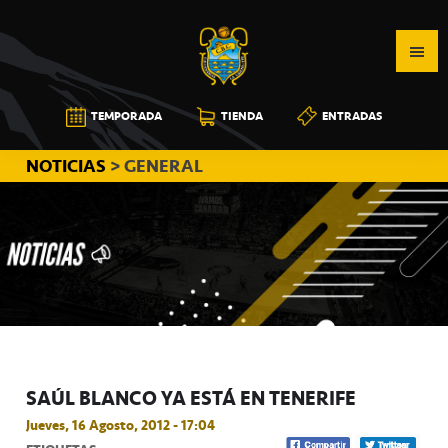
Saltar
Saltar
Saltar
a
al
a
la
contenido
la
navegación
principal
barra
CB
TEMPORADA
TIENDA
ENTRADAS
principal
lateral
CANARIAS
principal
NOTICIAS
> GENERAL
SAÚL BLANCO YA ESTÁ EN TENERIFE
Jueves, 16 Agosto, 2012 - 17:04