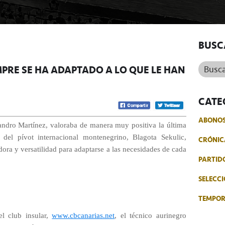
BUSC
Buscar.
MPRE SE HA ADAPTADO A LO QUE LE HAN
CATE
ABONO
ejandro Martínez, valoraba de manera muy positiva la última
a del pívot internacional montenegrino, Blagota Sekulic,
CRÓNIC
dora y versatilidad para adaptarse a las necesidades de cada
PARTID
SELECCI
TEMPO
el club insular,
www.cbcanarias.net
, el técnico aurinegro