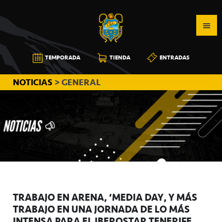
Saltar
Saltar
Saltar
a
al
a
la
contenido
la
navegación
principal
barra
CB
TEMPORADA
TIENDA
ENTRADAS
principal
lateral
CANARIAS
principal
NOTICIAS
> GENERAL
TRABAJO EN ARENA, ‘MEDIA DAY’ Y MÁS
TRABAJO EN UNA JORNADA DE LO MÁS
INTENSA PARA EL IBEROSTAR TENERIFE