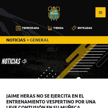
Saltar
Saltar
Saltar
a
al
a
la
contenido
la
navegación
principal
barra
CB
TEMPORADA
TIENDA
ENTRADAS
principal
lateral
CANARIAS
principal
NOTICIAS
> GENERAL
JAIME HERAS NO SE EJERCITA EN EL
ENTRENAMIENTO VESPERTINO POR UNA
LEVE CONTUSIÓN EN SU MUÑECA