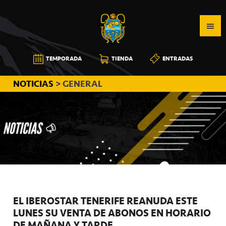
Saltar
Saltar
Saltar
a
al
a
la
contenido
la
navegación
principal
barra
CB
TEMPORADA
TIENDA
ENTRADAS
principal
lateral
CANARIAS
principal
NOTICIAS
> GENERAL
EL IBEROSTAR TENERIFE REANUDA ESTE
LUNES SU VENTA DE ABONOS EN HORARIO
DE MAÑANA Y TARDE