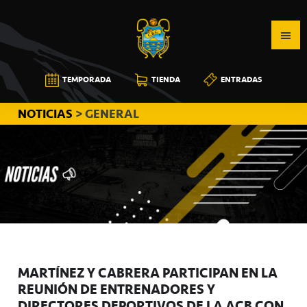
Saltar
Saltar
Saltar
a
al
a
la
contenido
la
navegación
principal
barra
CB
TEMPORADA
TIENDA
ENTRADAS
principal
lateral
CANARIAS
principal
NOTICIAS
> GENERAL
MARTÍNEZ Y CABRERA PARTICIPAN EN LA
REUNIÓN DE ENTRENADORES Y
DIRECTORES DEPORTIVOS DE LA ACB CON