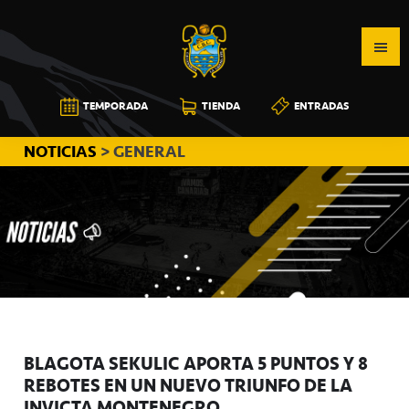
Saltar
Saltar
Saltar
a
al
a
la
contenido
la
navegación
principal
barra
CB
TEMPORADA
TIENDA
ENTRADAS
principal
lateral
CANARIAS
principal
NOTICIAS
> GENERAL
BLAGOTA SEKULIC APORTA 5 PUNTOS Y 8
REBOTES EN UN NUEVO TRIUNFO DE LA
INVICTA MONTENEGRO