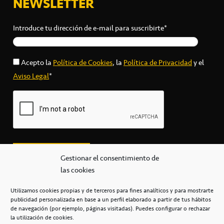
NEWSLETTER
Introduce tu dirección de e-mail para suscribirte*
Acepto la
Política de Cookies
, la
Política de Privacidad
y el
Aviso Legal
*
Gestionar el consentimiento de
las cookies
Utilizamos cookies propias y de terceros para fines analíticos y para mostrarte
publicidad personalizada en base a un perfil elaborado a partir de tus hábitos
secretaria@cbcanarias.es
de navegación (por ejemplo, páginas visitadas). Puedes configurar o rechazar
+34 922 253 684
+34 922 315 909
la utilización de cookies.