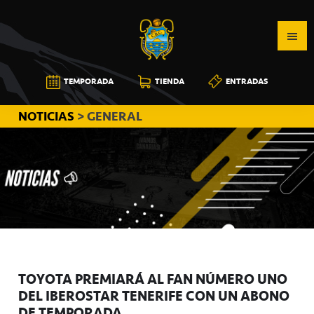
Saltar
Saltar
Saltar
a
al
a
la
contenido
la
navegación
principal
barra
CB
TEMPORADA
TIENDA
ENTRADAS
principal
lateral
CANARIAS
principal
NOTICIAS
> GENERAL
TOYOTA PREMIARÁ AL FAN NÚMERO UNO
DEL IBEROSTAR TENERIFE CON UN ABONO
DE TEMPORADA