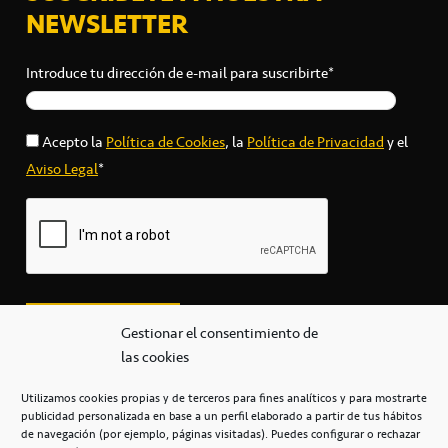
NEWSLETTER
Introduce tu dirección de e-mail para suscribirte*
Acepto la
Política de Cookies
, la
Política de Privacidad
y el
Aviso Legal
*
Gestionar el consentimiento de
las cookies
Utilizamos cookies propias y de terceros para fines analíticos y para mostrarte
publicidad personalizada en base a un perfil elaborado a partir de tus hábitos
secretaria@cbcanarias.es
de navegación (por ejemplo, páginas visitadas). Puedes configurar o rechazar