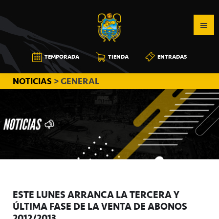
Saltar
Saltar
Saltar
a
al
a
la
contenido
la
navegación
principal
barra
CB
TEMPORADA
TIENDA
ENTRADAS
principal
lateral
CANARIAS
principal
NOTICIAS
> GENERAL
ESTE LUNES ARRANCA LA TERCERA Y
ÚLTIMA FASE DE LA VENTA DE ABONOS
2012/2013