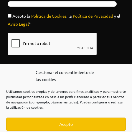
Acepto la
Política de Cookies
, la
Política de Privacidad
y el
Aviso Legal
*
Gestionar el consentimiento de
las cookies
Utilizamos cookies propias y de terceros para fines analíticos y para mostrarte
publicidad personalizada en base a un perfil elaborado a partir de tus hábitos
secretaria@cbcanarias.es
de navegación (por ejemplo, páginas visitadas). Puedes configurar o rechazar
+34 922 253 684
+34 922 315 909
la utilización de cookies.
C/Mercedes, s/n, Pabellón Insular de Tenerife Santiago Martín
Casa del Deporte / 38108 – La Laguna
Acepto