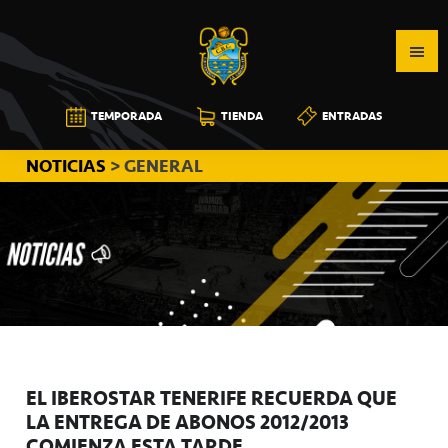
Saltar
Saltar
Saltar
a
al
a
la
contenido
la
navegación
principal
barra
CB
TEMPORADA
TIENDA
ENTRADAS
principal
lateral
CANARIAS
principal
NOTICIAS
> GENERAL
EL IBEROSTAR TENERIFE RECUERDA QUE
LA ENTREGA DE ABONOS 2012/2013
COMIENZA ESTA TARDE