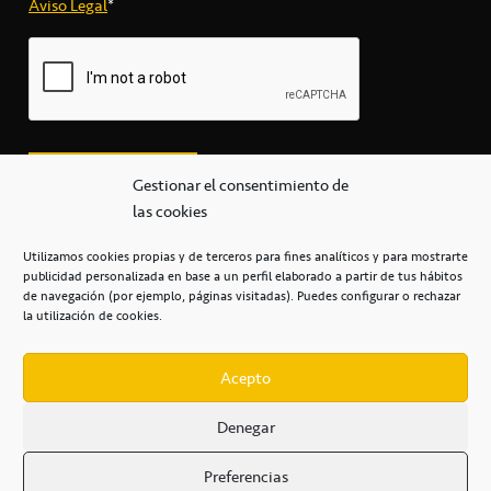
Aviso Legal
*
Gestionar el consentimiento de
las cookies
Utilizamos cookies propias y de terceros para fines analíticos y para mostrarte
publicidad personalizada en base a un perfil elaborado a partir de tus hábitos
secretaria@cbcanarias.es
de navegación (por ejemplo, páginas visitadas). Puedes configurar o rechazar
+34 922 253 684
+34 922 315 909
la utilización de cookies.
C/Mercedes, s/n, Pabellón Insular de Tenerife Santiago Martín
Casa del Deporte / 38108 – La Laguna
Acepto
Denegar
POLÍTICA DE PRIVACIDAD
/
POLÍTICA DE COOKIES
/
Preferencias
AVISO LEGAL
/
CONDICIONES