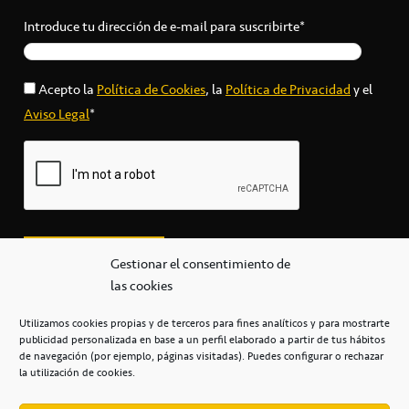
Introduce tu dirección de e-mail para suscribirte*
Acepto la
Política de Cookies
, la
Política de Privacidad
y el
Aviso Legal
*
Gestionar el consentimiento de
las cookies
Utilizamos cookies propias y de terceros para fines analíticos y para mostrarte
publicidad personalizada en base a un perfil elaborado a partir de tus hábitos
secretaria@cbcanarias.es
de navegación (por ejemplo, páginas visitadas). Puedes configurar o rechazar
+34 922 253 684
+34 922 315 909
la utilización de cookies.
C/Mercedes, s/n, Pabellón Insular de Tenerife Santiago Martín