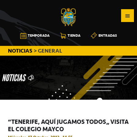
Saltar
Saltar
Saltar
a
al
a
la
contenido
la
navegación
principal
barra
CB
TEMPORADA
TIENDA
ENTRADAS
principal
lateral
CANARIAS
principal
NOTICIAS
> GENERAL
“TENERIFE, AQUÍ JUGAMOS TODOS” VISITA
EL COLEGIO MAYCO