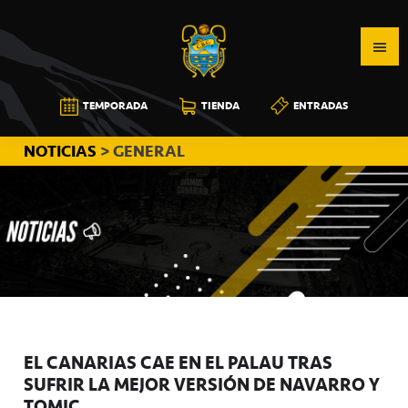
Saltar
Saltar
Saltar
a
al
a
la
contenido
la
navegación
principal
barra
CB
TEMPORADA
TIENDA
ENTRADAS
principal
lateral
CANARIAS
principal
NOTICIAS
> GENERAL
EL CANARIAS CAE EN EL PALAU TRAS
SUFRIR LA MEJOR VERSIÓN DE NAVARRO Y
TOMIC