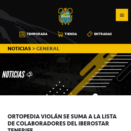
Saltar
Saltar
Saltar
a
al
a
la
contenido
la
navegación
principal
barra
CB
TEMPORADA
TIENDA
ENTRADAS
principal
lateral
CANARIAS
principal
NOTICIAS
> GENERAL
ORTOPEDIA VIOLÁN SE SUMA A LA LISTA
DE COLABORADORES DEL IBEROSTAR
TENERIFE