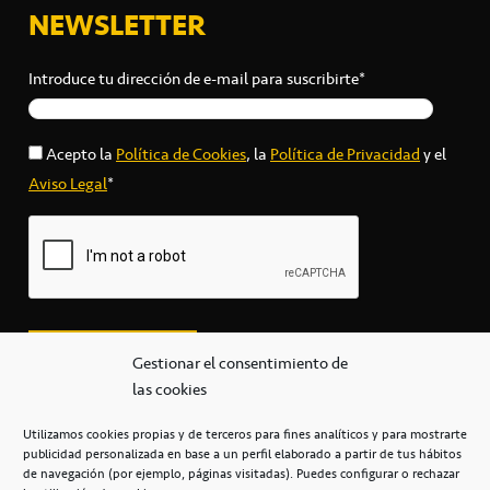
NEWSLETTER
Introduce tu dirección de e-mail para suscribirte*
Acepto la
Política de Cookies
, la
Política de Privacidad
y el
Aviso Legal
*
Gestionar el consentimiento de
las cookies
Utilizamos cookies propias y de terceros para fines analíticos y para mostrarte
publicidad personalizada en base a un perfil elaborado a partir de tus hábitos
secretaria@cbcanarias.es
de navegación (por ejemplo, páginas visitadas). Puedes configurar o rechazar