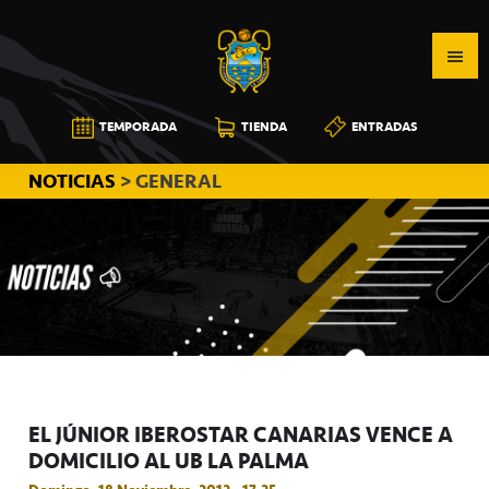
Saltar
Saltar
Saltar
a
al
a
la
contenido
la
navegación
principal
barra
CB
TEMPORADA
TIENDA
ENTRADAS
principal
lateral
CANARIAS
principal
NOTICIAS
> GENERAL
EL JÚNIOR IBEROSTAR CANARIAS VENCE A
DOMICILIO AL UB LA PALMA