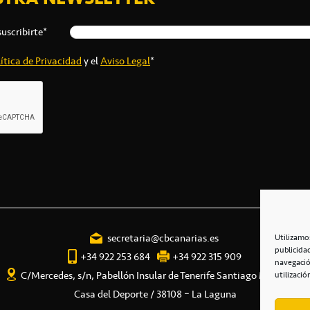
suscribirte*
ítica de Privacidad
y el
Aviso Legal
*
secretaria@cbcanarias.es
Utilizamo
publicida
+34 922 253 684
+34 922 315 909
navegació
C/Mercedes, s/n, Pabellón Insular de Tenerife Santiago Martín
utilizació
Casa del Deporte / 38108 – La Laguna