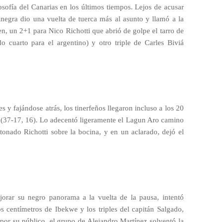
osofía del Canarias en los últimos tiempos. Lejos de acusar
inegra dio una vuelta de tuerca más al asunto y llamó a la
n, un 2+1 para Nico Richotti que abrió de golpe el tarro de
o cuarto para el argentino) y otro triple de Carles Biviá
s y fajándose atrás, los tinerfeños llegaron incluso a los 20
2 (37-17, 16). Lo adecentó ligeramente el Lagun Aro camino
tonado Richotti sobre la bocina, y en un aclarado, dejó el
jorar su negro panorama a la vuelta de la pausa, intentó
os centímetros de Ibekwe y los triples del capitán Salgado,
por su público, el grupo de Alejandro Martínez solventó la