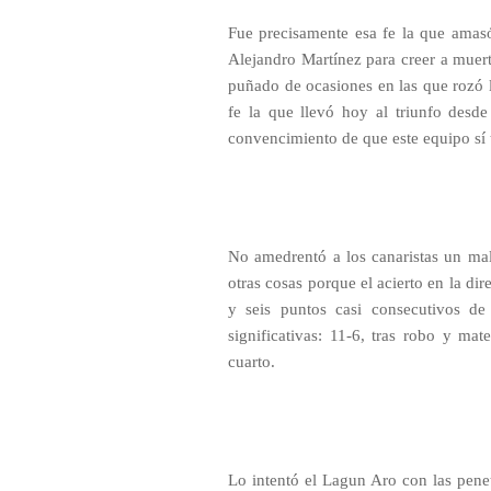
Fue precisamente esa fe la que amasó
Alejandro Martínez para creer a muer
puñado de ocasiones en las que rozó l
fe la que llevó hoy al triunfo desde
convencimiento de que este equipo sí t
No amedrentó a los canaristas un mal i
otras cosas porque el acierto en la di
y seis puntos casi consecutivos de
significativas: 11-6, tras robo y mat
cuarto.
Lo intentó el Lagun Aro con las pene