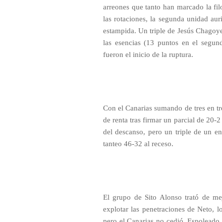
arreones que tanto han marcado la fil
las rotaciones, la segunda unidad aur
estampida. Un triple de Jesús Chagoye
las esencias (13 puntos en el segund
fueron el inicio de la ruptura.
Con el Canarias sumando de tres en tre
de renta tras firmar un parcial de 20-
del descanso, pero un triple de un en
tanteo 46-32 al receso.
El grupo de Sito Alonso trató de me
explotar las penetraciones de Neto, l
pero el Canarias no cedió. Espoleado 