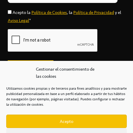
Acepto la
Política de Cookies
, la
Política de Privacidad
y el
Aviso Legal
*
Gestionar el consentimiento de
las cookies
Utilizamos cookies propias y de terceros para fines analíticos y para mostrarte
publicidad personalizada en base a un perfil elaborado a partir de tus hábitos
secretaria@cbcanarias.es
de navegación (por ejemplo, páginas visitadas). Puedes configurar o rechazar
+34 922 253 684
+34 922 315 909
la utilización de cookies.
C/Mercedes, s/n, Pabellón Insular de Tenerife Santiago Martín
Casa del Deporte / 38108 – La Laguna
Acepto