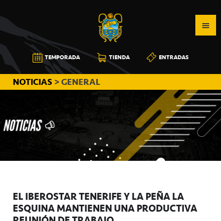
Saltar
Saltar
Saltar
a
al
a
la
contenido
la
navegación
principal
barra
CB
TEMPORADA
TIENDA
ENTRADAS
principal
lateral
CANARIAS
principal
NOTICIAS
> GENERAL
EL IBEROSTAR TENERIFE Y LA PEÑA LA
ESQUINA MANTIENEN UNA PRODUCTIVA
REUNIÓN DE TRABAJO