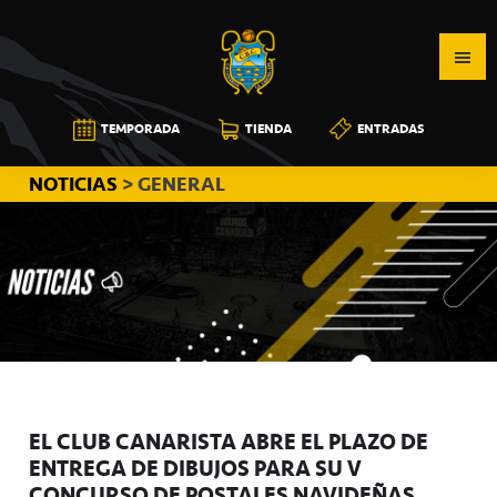
Saltar
Saltar
Saltar
a
al
a
la
contenido
la
navegación
principal
barra
CB
TEMPORADA
TIENDA
ENTRADAS
principal
lateral
CANARIAS
principal
NOTICIAS
> GENERAL
EL CLUB CANARISTA ABRE EL PLAZO DE
ENTREGA DE DIBUJOS PARA SU V
CONCURSO DE POSTALES NAVIDEÑAS