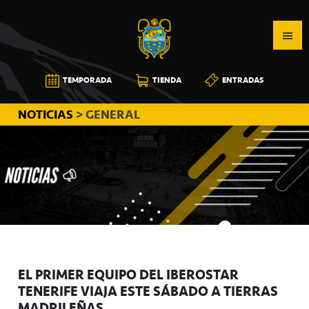
Saltar
Saltar
Saltar
a
al
a
la
contenido
la
navegación
principal
barra
CB
TEMPORADA
TIENDA
ENTRADAS
principal
lateral
CANARIAS
principal
NOTICIAS
> GENERAL
EL PRIMER EQUIPO DEL IBEROSTAR
TENERIFE VIAJA ESTE SÁBADO A TIERRAS
MADRILEÑAS