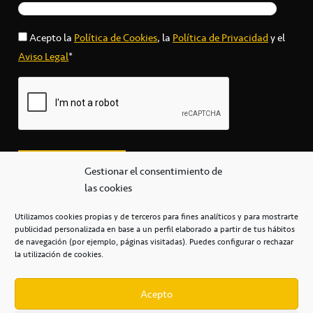
Acepto la
Política de Cookies
, la
Política de Privacidad
y el
Aviso Legal
*
Gestionar el consentimiento de
las cookies
Utilizamos cookies propias y de terceros para fines analíticos y para mostrarte
publicidad personalizada en base a un perfil elaborado a partir de tus hábitos
secretaria@cbcanarias.es
de navegación (por ejemplo, páginas visitadas). Puedes configurar o rechazar
+34 922 253 684
+34 922 315 909
la utilización de cookies.
C/Mercedes, s/n, Pabellón Insular de Tenerife Santiago Martín
Casa del Deporte / 38108 – La Laguna
Acepto