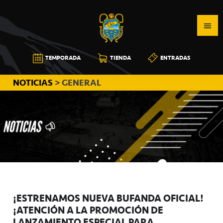
Saltar
Saltar
Saltar
a
al
a
la
contenido
la
navegación
principal
barra
CB
TEMPORADA
TIENDA
ENTRADAS
principal
lateral
CANARIAS
principal
NOTICIAS
> GENERAL
¡ESTRENAMOS NUEVA BUFANDA OFICIAL!
¡ATENCIÓN A LA PROMOCIÓN DE
LANZAMIENTO ESPECIAL PARA