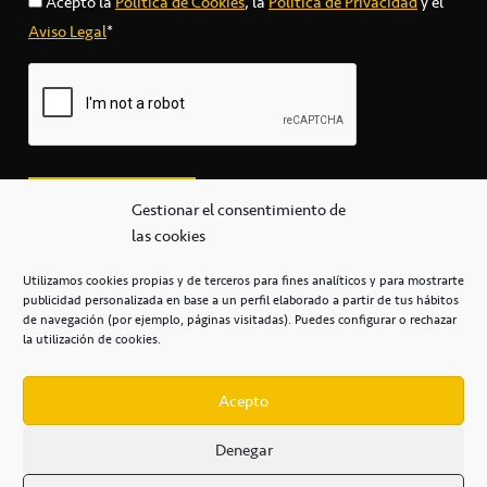
Acepto la
Política de Cookies
, la
Política de Privacidad
y el
Aviso Legal
*
Gestionar el consentimiento de
las cookies
Utilizamos cookies propias y de terceros para fines analíticos y para mostrarte
publicidad personalizada en base a un perfil elaborado a partir de tus hábitos
secretaria@cbcanarias.es
de navegación (por ejemplo, páginas visitadas). Puedes configurar o rechazar
+34 922 253 684
+34 922 315 909
la utilización de cookies.
C/Mercedes, s/n, Pabellón Insular de Tenerife Santiago Martín
Casa del Deporte / 38108 – La Laguna
Acepto
Denegar
POLÍTICA DE PRIVACIDAD
/
POLÍTICA DE COOKIES
/