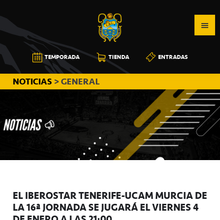
Saltar
Saltar
Saltar
a
al
a
la
contenido
la
navegación
principal
barra
CB
TEMPORADA
TIENDA
ENTRADAS
principal
lateral
CANARIAS
principal
NOTICIAS
> GENERAL
EL IBEROSTAR TENERIFE-UCAM MURCIA DE
LA 16ª JORNADA SE JUGARÁ EL VIERNES 4
DE ENERO A LAS 21:00