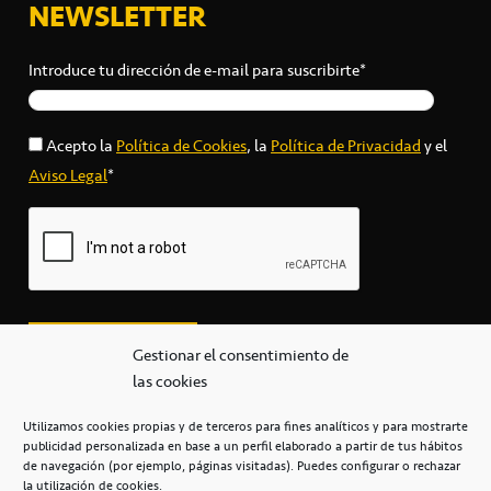
NEWSLETTER
Introduce tu dirección de e-mail para suscribirte*
Acepto la
Política de Cookies
, la
Política de Privacidad
y el
Aviso Legal
*
Gestionar el consentimiento de
las cookies
Utilizamos cookies propias y de terceros para fines analíticos y para mostrarte
publicidad personalizada en base a un perfil elaborado a partir de tus hábitos
secretaria@cbcanarias.es
de navegación (por ejemplo, páginas visitadas). Puedes configurar o rechazar
+34 922 253 684
+34 922 315 909
la utilización de cookies.