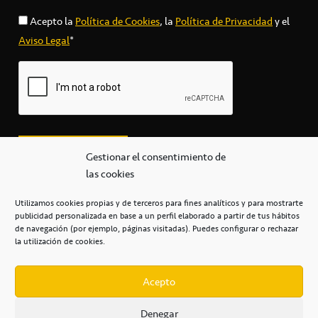
Acepto la
Política de Cookies
, la
Política de Privacidad
y el
Aviso Legal
*
Gestionar el consentimiento de
las cookies
Utilizamos cookies propias y de terceros para fines analíticos y para mostrarte
publicidad personalizada en base a un perfil elaborado a partir de tus hábitos
secretaria@cbcanarias.es
de navegación (por ejemplo, páginas visitadas). Puedes configurar o rechazar
+34 922 253 684
+34 922 315 909
la utilización de cookies.
C/Mercedes, s/n, Pabellón Insular de Tenerife Santiago Martín
Casa del Deporte / 38108 – La Laguna
Acepto
Denegar