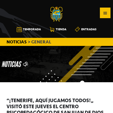
Saltar
Saltar
Saltar
a
al
a
la
contenido
la
navegación
principal
barra
CB
TEMPORADA
TIENDA
ENTRADAS
principal
lateral
CANARIAS
principal
NOTICIAS
> GENERAL
“¡TENERIFE, AQUÍ JUGAMOS TODOS!”
VISITÓ ESTE JUEVES EL CENTRO
PSICOPEDAGÓGICO DE SAN JUAN DE DIOS