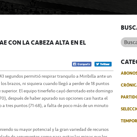
BUSC
Buscar.
AE CON LA CABEZA ALTA EN EL
CATE
ABONO
e 43 segundos permitió respirar tranquilo a Miribilla ante un
os brazos, ni siquiera cuando llegó a perder de 18 puntos
CRÓNIC
e superior. El equipo tinerfeño cayó derrotado este domingo
PARTID
-70), después de haber apurado sus opciones casi hasta el
o a tres puntos (71-68), a falta de poco más de un minuto
SELECCI
TEMPO
oniendo su mayor potencial y la gran variedad de recursos
oblado de argumentos como para evitar las minas que los