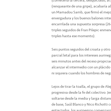
(cometería la tercera, desquiciado, al
(renqueante de una gripe), acabaría a
un Mamadou Samb, que firmó el mejor 
envergadura y los buenos balones inter
encarrilada una supuesta sorpresa (26-
triples seguidos de Fran Pilepic enmen
triples hasta ese momento).
Seis puntos seguidos del croata y otro
parcial letal para los intereses aurine
seis minutos antes del receso propicia
alcanzar el intermedio con un plácido 
ni siquiera cuando los hombres de negro
Lejos de tirar la toalla, el grupo de 
progresiva desde la fe del colectivo. 
soltarse desde la media y larga dista
de base; Saúl Blanco y Nico Richotti 
entre todos, los aurinegros comenzaron