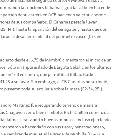
 poco de iniciarse el segundo cuarto) y Milovan Rakovic
lumbrando las opciones bilbaínas, gracias al buen hacer de
partido de su carrera en ACB haciendo valer su enorme
iores de sus compañeros. El Canarias parecía llevar
25, 14'), hasta la aparición del senegalés y hasta que dos
daron el desacierto inicial del perímetro vasco (0/5 en
 acierto desde el 6,75 de Mumbrú cimentaron el inicio de un
gros. Sólo un triple aislado de Blagota Sekulic en los últimos
ron un 17-3 en contra, que permitió al Bilbao Basket
41-28 a su favor. Sin embargo, el CB Canarias no se rindió,
 pusieron toda su artillería sobre la mesa (52-34, 25').
Alejandro Martínez fue recuperando terreno de manera
Jesús Chagoyen cerró bien el rebote; Richi Guillén comenzó a
ncia; Jaime Heras aportó buenos minutos, incluso ejerciendo
comenzaron a hacer daño con sus tiros y penetraciones y,
 a sembrar de inquietud la grada de Miribilla (66-63, a