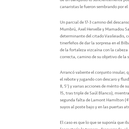
canaristas le fueron sembrando por el
Un parcial de 17-3 camino del descanso
Mumbrú, Axel Hervelle y Mamadou Samb 
determinante del citado Vasileiadis, c
tinerfeños de dar la sorpresa en el Bil
de la fortaleza vizcaína con la cabeza
correcta, camino de su objetivo de la 
Arrancó valiente el conjunto insular, 
el rebote y jugando con descaro y flui
8, 5') y varias acciones de mérito de
15, tras triple de Saúl Blanco); mientr
segunda falta de Lamont Hamilton (4')
suyos al poste bajo y en las puertas atr
El caso es que lo que se suponía que 