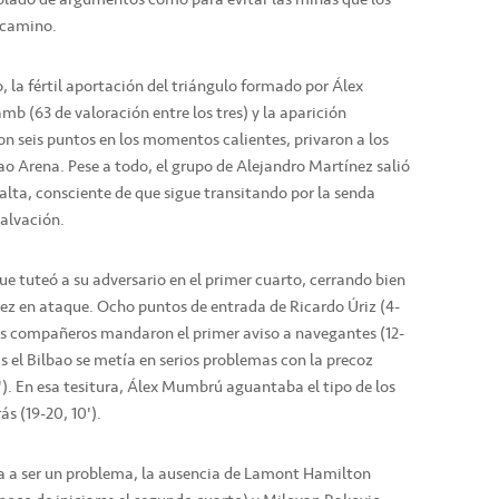
 camino.
, la fértil aportación del triángulo formado por Álex
(63 de valoración entre los tres) y la aparición
on seis puntos en los momentos calientes, privaron a los
bao Arena. Pese a todo, el grupo de Alejandro Martínez salió
 alta, consciente de que sigue transitando por la senda
salvación.
que tuteó a su adversario en el primer cuarto, cerrando bien
dez en ataque. Ocho puntos de entrada de Ricardo Úriz (4-
 sus compañeros mandaron el primer aviso a navegantes (12-
as el Bilbao se metía en serios problemas con la precoz
. En esa tesitura, Álex Mumbrú aguantaba el tipo de los
ás (19-20, 10').
iba a ser un problema, la ausencia de Lamont Hamilton