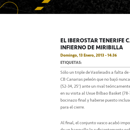
EL IBEROSTAR TENERIFE C
INFIERNO DE MIRIBILLA
Domingo, 13 Enero, 2013 - 14:36
ETIQUETAS:
Sólo un triple de Vasileiadis a falta d
CB Canarias peleón que no bajó nunca l
(52-34, 25') ante un rival teóricament
en su visita al Uxue Bilbao Basket (78
bocinazo final y haberse puesto inclus
para el cierre.
Al final, el conjunto vasco acabó imp
de un banquillo lo suficientemente p