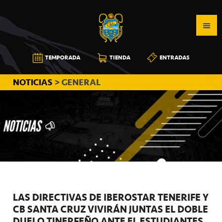
Saltar
Saltar
Saltar
a
al
a
la
contenido
la
navegación
principal
barra
CB
TEMPORADA
TIENDA
ENTRADAS
principal
lateral
CANARIAS
principal
NOTICIAS
> GENERAL
LAS DIRECTIVAS DE IBEROSTAR TENERIFE Y
CB SANTA CRUZ VIVIRÁN JUNTAS EL DOBLE
DUELO TINERFEÑO ANTE EL ESTUDIANTES