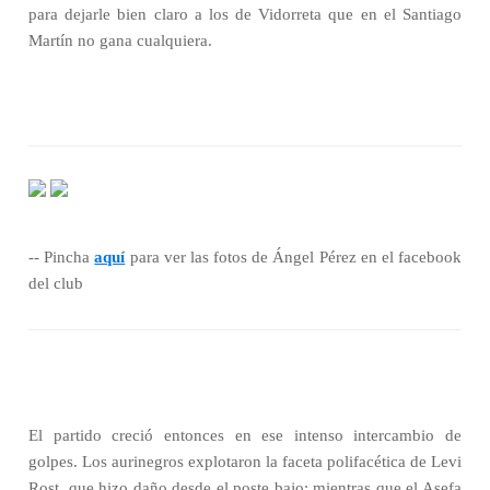
para dejarle bien claro a los de Vidorreta que en el Santiago
Martín no gana cualquiera.
-- Pincha
aquí
para ver las fotos de Ángel Pérez en el facebook
del club
El partido creció entonces en ese intenso intercambio de
golpes. Los aurinegros explotaron la faceta polifacética de Levi
Rost, que hizo daño desde el poste bajo; mientras que el Asefa