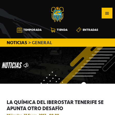
Saltar
Saltar
Saltar
a
al
a
la
contenido
la
navegación
principal
barra
CB
TEMPORADA
TIENDA
ENTRADAS
principal
lateral
CANARIAS
principal
NOTICIAS
> GENERAL
LA QUÍMICA DEL IBEROSTAR TENERIFE SE
APUNTA OTRO DESAFÍO