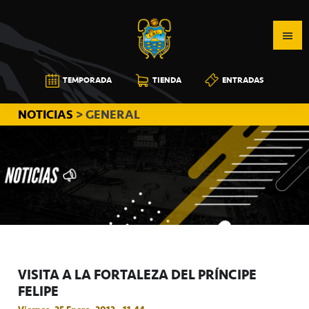
Saltar
Saltar
Saltar
a
al
a
la
contenido
la
navegación
principal
barra
CB
TEMPORADA
TIENDA
ENTRADAS
principal
lateral
CANARIAS
principal
NOTICIAS
> GENERAL
VISITA A LA FORTALEZA DEL PRÍNCIPE
FELIPE