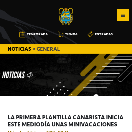
Saltar
Saltar
Saltar
a
al
a
la
contenido
la
navegación
principal
barra
CB
TEMPORADA
TIENDA
ENTRADAS
principal
lateral
CANARIAS
principal
NOTICIAS
> GENERAL
LA PRIMERA PLANTILLA CANARISTA INICIA
ESTE MEDIODÍA UNAS MINIVACACIONES