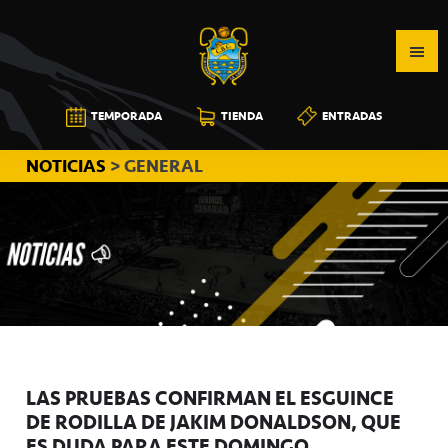
Saltar
Saltar
Saltar
a
al
a
la
contenido
la
navegación
principal
barra
CB
TEMPORADA
TIENDA
ENTRADAS
principal
lateral
CANARIAS
principal
NOTICIAS
> GENERAL
LAS PRUEBAS CONFIRMAN EL ESGUINCE
DE RODILLA DE JAKIM DONALDSON, QUE
ES DUDA PARA ESTE DOMINGO